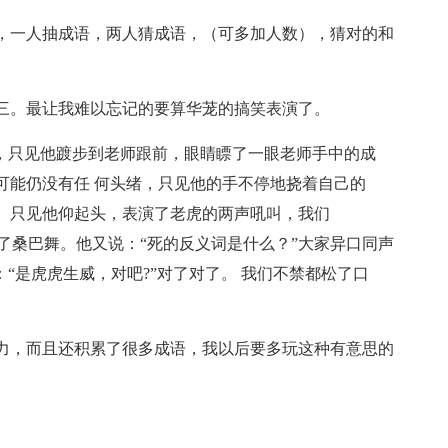
，一人抽成语，两人猜成语，（可多加人数），猜对的和
三。最让我难以忘记的要算华茏的搞笑表演了。
的，只见他踱步到老师跟前，眼睛瞟了一眼老师手中的成
可能仍没有任 何头绪，只见他的手不停地挠着自己的
。只见他仰起头，表演了老虎的两声吼叫，我们
起了桑巴舞。他又说：“死的反义词是什么？”大家异口同声
“是虎虎生威，对吧?”对了对了。 我们不禁都松了口
力，而且还积累了很多成语，我以后要多玩这种有意思的