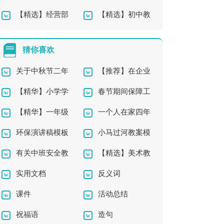
【精选】经营部
【精选】初中教
工辞职报告
篇)
年终工作总结3篇
师的工作总结四篇
猜你喜欢
关于中秋节二年
【推荐】在企业
【精华】小学学
春节期间保障工
级作文锦集五篇
辞职报告四篇
【精华】一年级
一个人在家四年
作文400字集锦八篇
作方案
环保演讲稿模板
小马过河教案模
作文锦集5篇
级作文合集六篇
有关中班安全教
【精选】美术教
锦集8篇
板八篇
实用文档
反义词
案四篇
案模板集合9篇
课件
活动总结
祝福语
造句