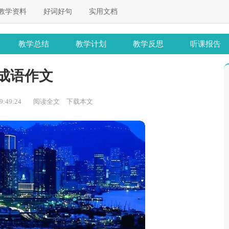
教学资料
好词好句
实用文档
教学总结
教学计划
教学反思
听课报告
成语作文
:49:24
阅读全文
下载本文