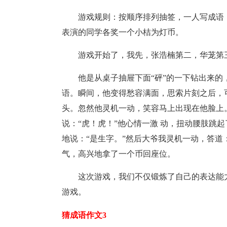
游戏规则：按顺序排列抽签，一人写成语
表演的同学各奖一个小桔为灯币。
游戏开始了，我先，张浩楠第二，华茏第
他是从桌子抽屉下面“砰”的一下钻出来
语。瞬间，他变得愁容满面，思索片刻之后，
头。忽然他灵机一动，笑容马上出现在他脸上
说：“虎！虎！”他心情一激 动，扭动腰肢跳
地说：“是生字。”然后大爷我灵机一动，答道：
气，高兴地拿了一个币回座位。
这次游戏，我们不仅锻炼了自己的表达能
游戏。
猜成语作文3