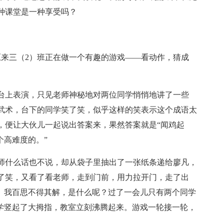
种课堂是一种享受吗？
原来三（2）班正在做一个有趣的游戏——看动作，猜成
台上表演，只见老师神秘地对两位同学悄悄地讲了一些
武术，台下的同学笑了笑，似乎这样的笑表示这个成语太
，便让大伙儿一起说出答案来，果然答案就是“闻鸡起
个高难度的。”
师什么话也不说，却从袋子里抽出了一张纸条递给廖凡，
了笑，又看了看老师，走到门前，用力拉开门，走了出
了。我百思不得其解，是什么呢？过了一会儿只有两个同学
同学竖起了大拇指，教室立刻沸腾起来。游戏一轮接一轮，