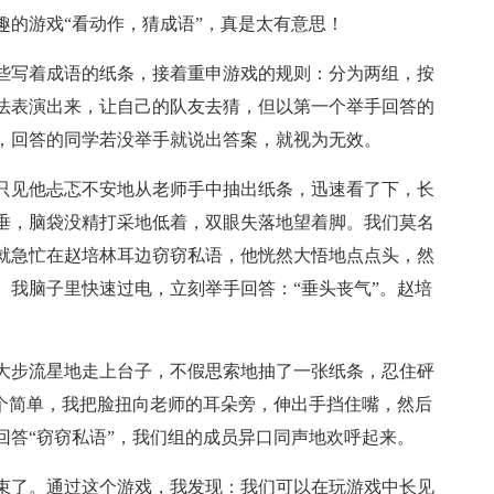
趣的游戏“看动作，猜成语”，真是太有意思！
些写着成语的纸条，接着重申游戏的规则：分为两组，按
法表演出来，让自己的队友去猜，但以第一个举手回答的
，回答的同学若没举手就说出答案，就视为无效。
只见他忐忑不安地从老师手中抽出纸条，迅速看了下，长
垂，脑袋没精打采地低着，双眼失落地望着脚。我们莫名
就急忙在赵培林耳边窃窃私语，他恍然大悟地点点头，然
。我脑子里快速过电，立刻举手回答：“垂头丧气”。赵培
大步流星地走上台子，不假思索地抽了一张纸条，忍住砰
这个简单，我把脸扭向老师的耳朵旁，伸出手挡住嘴，然后
回答“窃窃私语”，我们组的成员异口同声地欢呼起来。
束了。通过这个游戏，我发现：我们可以在玩游戏中长见