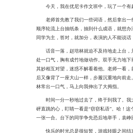
今天，我在优尼卡作文班中，玩了一个有
老师首先教了我们一些词语，然后拿出一
顺序轮流上台抽纸条，抽到什么成语，就想办
同学为主，答对，就加分，表演的人不能说话
话音一落，赵培林就迫不及待地走上台，
处一口气，胸有成竹地做动作。双手无力地下
其妙相互对望，迷惑不解看着他。老师一看，
后又像背了一座大山一样，步履沉重地向前走
林常出一口气，马上向我伸出了大拇指。
时间一分一秒地过去了，终于到我了。我
砰直跳的心，盯睛一看是“窃窃私语”。哈！
一张一合。台下的同学争先恐后地举手，袁峥
快乐的时光总是很短暂，游戏转眼之间结