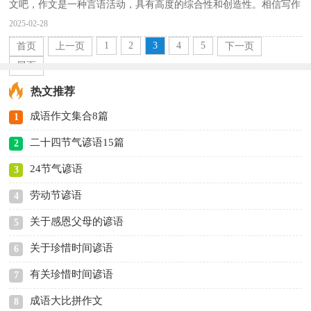
文吧，作文是一种言语活动，具有高度的综合性和创造性。相信写作
文是一个让许多人都头痛的问题，以下是小编精心整理...
2025-02-28
1
2
3
4
5
首页
上一页
下一页
尾页
热文推荐
成语作文集合8篇
1
二十四节气谚语15篇
2
24节气谚语
3
劳动节谚语
4
关于感恩父母的谚语
5
关于珍惜时间谚语
6
有关珍惜时间谚语
7
成语大比拼作文
8