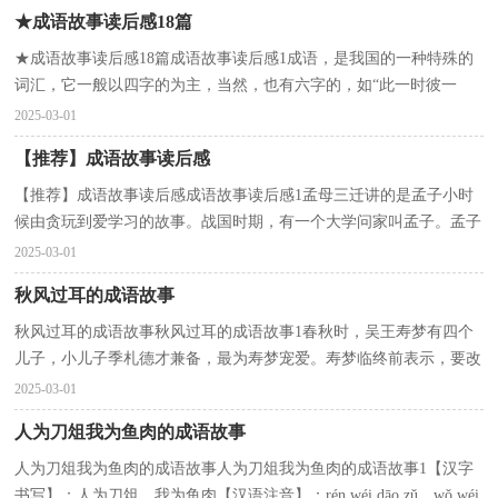
★成语故事读后感18篇
★成语故事读后感18篇成语故事读后感1成语，是我国的一种特殊的
词汇，它一般以四字的为主，当然，也有六字的，如“此一时彼一
时”等，也有八字的，如“不入虎穴，焉得虎子”、“八仙过海，各...
2025-03-01
【推荐】成语故事读后感
【推荐】成语故事读后感成语故事读后感1孟母三迁讲的是孟子小时
候由贪玩到爱学习的故事。战国时期，有一个大学问家叫孟子。孟子
小时候家住在墓地附近。他和邻居家的小孩子，把...
2025-03-01
秋风过耳的成语故事
秋风过耳的成语故事秋风过耳的成语故事1春秋时，吴王寿梦有四个
儿子，小儿子季札德才兼备，最为寿梦宠爱。寿梦临终前表示，要改
变传位给长子的制度，让季札继承王位，但季札表示坚决不...
2025-03-01
人为刀俎我为鱼肉的成语故事
人为刀俎我为鱼肉的成语故事人为刀俎我为鱼肉的成语故事1【汉字
书写】：人为刀俎，我为鱼肉【汉语注音】：rén wéi dāo zǔ，wǒ wéi