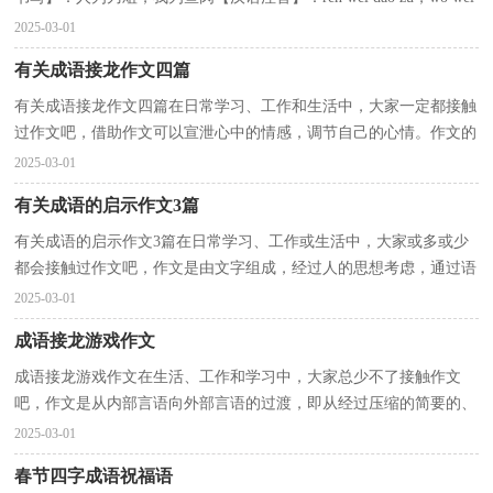
yú ròu【成语出处】：西汉．司马迁《史记．项羽...
2025-03-01
有关成语接龙作文四篇
有关成语接龙作文四篇在日常学习、工作和生活中，大家一定都接触
过作文吧，借助作文可以宣泄心中的情感，调节自己的心情。作文的
注意事项有许多，你确定会写吗？下面是小编收集整理的...
2025-03-01
有关成语的启示作文3篇
有关成语的启示作文3篇在日常学习、工作或生活中，大家或多或少
都会接触过作文吧，作文是由文字组成，经过人的思想考虑，通过语
言组织来表达一个主题意义的文体。相信许多人会觉得...
2025-03-01
成语接龙游戏作文
成语接龙游戏作文在生活、工作和学习中，大家总少不了接触作文
吧，作文是从内部言语向外部言语的过渡，即从经过压缩的简要的、
自己能明白的语言，向开展的、具有规范语法结构的、能...
2025-03-01
春节四字成语祝福语