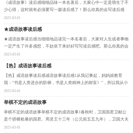
《成语故事》读后感细细品味一本名著后，大家心中一定是萌生了不
少心得，这时就有必须要写一篇读后感了！那么你真的会写读后感
吗？下面是小编收集整理的《成语故事》读后感，欢迎阅读...
2025-03-01
★成语故事读后感
★成语故事读后感当细细地品读完一本名著后，大家对人生或者事物
一定产生了许多感想，不妨坐下来好好写写读后感吧。那么你真的会
写读后感吗？以下是小编为大家收集的成语故事读后...
2025-03-01
【热】成语故事读后感
【热】成语故事读后感成语故事读后感1从我记事起，妈妈就教育
我：“书是人类进步的阶梯，书是人类精神上的财富》”，所以我从小
养成爱看书的习惯。我看过的书有很多，如《西游记》、...
2025-03-01
举棋不定的成语故事
举棋不定的成语故事举棋不定的成语故事1春秋时，卫国国君卫献公
是个骄横粗暴的国君。周灵王十三年（公元前五五九年），卫国大夫
孙文子和宁惠子用军事政变的手段把卫献公赶下了台。...
2025-03-01