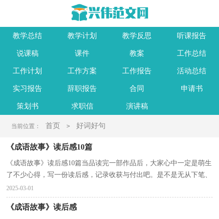
教学总结
教学计划
教学反思
听课报告
说课稿
课件
教案
工作总结
工作计划
工作方案
工作报告
活动总结
实习报告
辞职报告
合同
申请书
策划书
求职信
演讲稿
首页
好词好句
当前位置：
>
《成语故事》读后感10篇
《成语故事》读后感10篇当品读完一部作品后，大家心中一定是萌生
了不少心得，写一份读后感，记录收获与付出吧。是不是无从下笔、
没有头绪？以下是小编为大家整理的《成语故事》读后...
2025-03-01
《成语故事》读后感