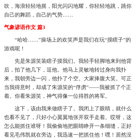
吹，海浪轻轻地摇，阳光闪闪地耀，你轻轻地跳，跳你
自己的舞蹈，自己的气势……
气象谚语作文 篇3
“哈哈……”操场上的欢笑声是我们在玩“摸瞎子”的
游戏呢！
先是朱源笑装瞎子摸我们。我轻手轻脚地来到他背
后，拍了他几下，逗他。他马上灵敏地转过身向我扑
来，我朝旁边一闪，他扑了个空。大家捧腹大笑。可正
当我得意时，却成了朱源笑的“俘虏”——我被抓了个正
着。你看朱源笑，神气得像一位得胜的将军。
这下，该由我来做瞎子了。我闭上了眼睛，就什么
也看不见了，只好小心翼翼地张开双手走着。哎呀，这
怎么能抓住谁呀！我偷偷地把眼睛睁开一条细缝，正好
看见毛伟凯就在旁边，我迅速一把抓住他！嘿！居然没