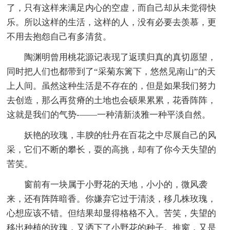
了，只有这样来满足内心的空虚，而自己却从未觉得快
乐。所以这样的生活，这样的人，没有必要去羡慕，更
不用去抱怨自己有多清贫。
陶渊明曾用桃花源记表现了返璞归真的真切愿望，
同时把人们也都带到了“采菊东篱下，悠然见南山”的天
上人间。虽然这种生活是不存在的，但是如果我们努力
去创造，那么再贫瘠的土地也会硕果累累，花香阵阵，
这就是我们的气势-——一种清新淡雅一种平淡自然。
妖艳的玫瑰，丰腴的牡丹在百花之中尽展自己的风
采，它们不断的攀长，耍的高挑，却有了你今天失望的
苦笑。
窗前有一块属于小野花的天地，小小的，微风袭
来，还有阵阵暗香。你嫌弃它过于清淡，移几株玫瑰，
心想应该不错。但结果却显得格格不入。苦笑，失望的
移出种植的玫瑰，又洒下了小野花的种子。推窗，又是