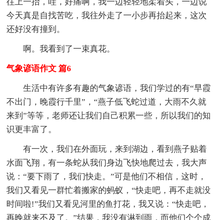
往上一抬，哇，好痛啊，我一边轻轻地柔着头，一边说
今天真是自找苦吃，我往外走了一小步再抬起来，这次
还好没有撞到。
啊。我看到了一束真花。
气象谚语作文 篇6
生活中有许多有趣的气象谚语，我们学过的有“早霞
不出门，晚霞行千里”，“燕子低飞蛇过道，大雨不久就
来到”等等，老师还让我们自己积累一些，所以我们的知
识更丰富了。
有一次，我们在外面玩，来到湖边，看到燕子贴着
水面飞翔，有一条蛇从我们身边飞快地爬过去，我大声
说：“要下雨了，我们快走。”可是他们不相信，这时，
我们又看见一群忙着搬家的蚂蚁，“快走吧，再不走就没
时间啦!”我们又看见河里的鱼打花，我又说：“快走吧，
再晚就来不及了。”结果，我没有淋到雨，而他们个个成