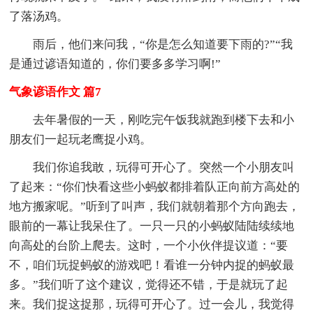
了落汤鸡。
雨后，他们来问我，“你是怎么知道要下雨的?”“我
是通过谚语知道的，你们要多多学习啊!”
气象谚语作文 篇7
去年暑假的一天，刚吃完午饭我就跑到楼下去和小
朋友们一起玩老鹰捉小鸡。
我们你追我敢，玩得可开心了。突然一个小朋友叫
了起来：“你们快看这些小蚂蚁都排着队正向前方高处的
地方搬家呢。”听到了叫声，我们就朝着那个方向跑去，
眼前的一幕让我呆住了。一只一只的小蚂蚁陆陆续续地
向高处的台阶上爬去。这时，一个小伙伴提议道：“要
不，咱们玩捉蚂蚁的游戏吧！看谁一分钟内捉的蚂蚁最
多。”我们听了这个建议，觉得还不错，于是就玩了起
来。我们捉这捉那，玩得可开心了。过一会儿，我觉得