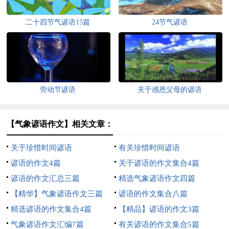
二十四节气谚语15篇
24节气谚语
劳动节谚语
关于感恩父母的谚语
【气象谚语作文】相关文章：
关于珍惜时间谚语
有关珍惜时间谚语
谚语的作文4篇
关于谚语的作文集合4篇
谚语的作文汇总三篇
精选气象谚语作文四篇
【精华】气象谚语作文三篇
谚语的作文集合八篇
精选谚语的作文集合4篇
【精品】谚语的作文3篇
气象谚语作文汇编7篇
有关谚语的作文集合5篇