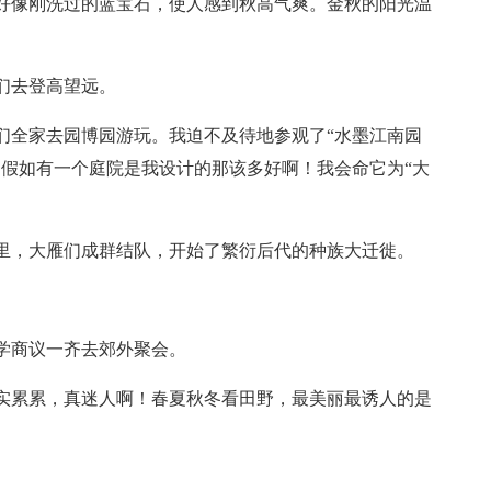
得好像刚洗过的蓝宝石，使人感到秋高气爽。金秋的阳光温
们去登高望远。
们全家去园博园游玩。我迫不及待地参观了“水墨江南园
。假如有一个庭院是我设计的那该多好啊！我会命它为“大
节里，大雁们成群结队，开始了繁衍后代的种族大迁徙。
。
学商议一齐去郊外聚会。
果实累累，真迷人啊！春夏秋冬看田野，最美丽最诱人的是