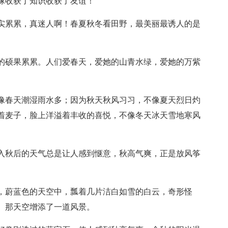
庄稼收获了知识收获了友谊！
果实累累，真迷人啊！春夏秋冬看田野，最美丽最诱人的是
她的硕果累累。人们爱春天，爱她的山青水绿，爱她的万紫
不像春天潮湿雨水多；因为秋天秋风习习，不像夏天烈日灼
着麦子，脸上洋溢着丰收的喜悦，不像冬天冰天雪地寒风
，入秋后的天气总是让人感到惬意，秋高气爽，正是放风筝
爽，蔚蓝色的天空中，瓢着几片洁白如雪的白云，奇形怪
。那天空增添了一道风景。