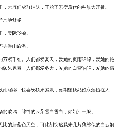
节里，大雁们成群结队，开始了繁衍后代的种族大迁徙。
异常地舒畅。
里，天际飞鸣。
齐去香山旅游。
她的万紫千红。人们都爱夏天，爱她的夏雨绵绵，爱她的艳
的硕果累累。人们都爱冬天，爱她的白雪皑皑，爱她的洁
欢秋雨绵绵，也喜欢硕果累累，更期望秋姑娘永远留在人
不染的玻璃，绵绵的云朵雪白雪白，如奶汁一般。
洁无比的蔚蓝色天空，可此刻突然飘来几片薄纱似的白云婀