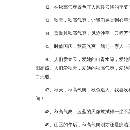
42、在秋高气爽景色宜人风轻云淡的季
43、秋天，秋高气爽，让我们感觉到心境
44、盖取其秋高气爽，风静沙平，云程万
45、时值国庆，秋高气爽，我们一家人一
46、人们爱春天，爱她的山青水绿，爱
阳高照。人们爱秋天，爱她的秋高气爽，爱她
白无瑕。
47、秋天，秋高气爽，秋色迷人。我喜
间！
48、秋高气爽，蓝蓝的天像擦拭得一尘
49、山区的午后，秋高气爽刚才还是皎