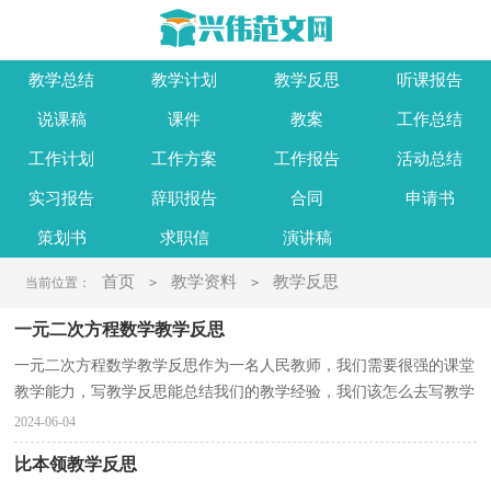
教学总结
教学计划
教学反思
听课报告
说课稿
课件
教案
工作总结
工作计划
工作方案
工作报告
活动总结
实习报告
辞职报告
合同
申请书
策划书
求职信
演讲稿
首页
教学资料
教学反思
当前位置：
>
>
一元二次方程数学教学反思
一元二次方程数学教学反思作为一名人民教师，我们需要很强的课堂
教学能力，写教学反思能总结我们的教学经验，我们该怎么去写教学
反思呢？下面是小编帮大家整理的一元二次方程数学教...
2024-06-04
比本领教学反思