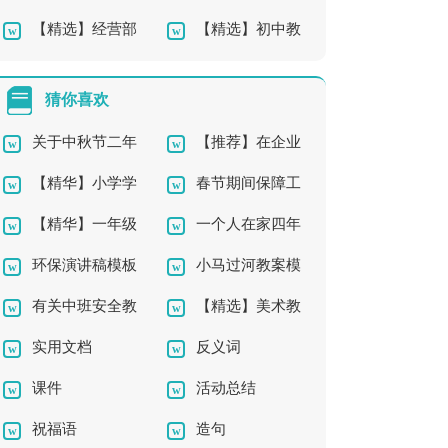
【精选】经营部
【精选】初中教
工辞职报告
篇)
年终工作总结3篇
师的工作总结四篇
猜你喜欢
关于中秋节二年
【推荐】在企业
【精华】小学学
春节期间保障工
级作文锦集五篇
辞职报告四篇
【精华】一年级
一个人在家四年
作文400字集锦八篇
作方案
环保演讲稿模板
小马过河教案模
作文锦集5篇
级作文合集六篇
有关中班安全教
【精选】美术教
锦集8篇
板八篇
实用文档
反义词
案四篇
案模板集合9篇
课件
活动总结
祝福语
造句