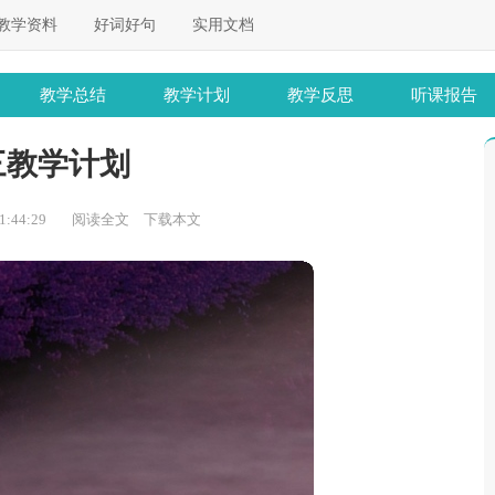
教学资料
好词好句
实用文档
教学总结
教学计划
教学反思
听课报告
三教学计划
:44:29
阅读全文
下载本文