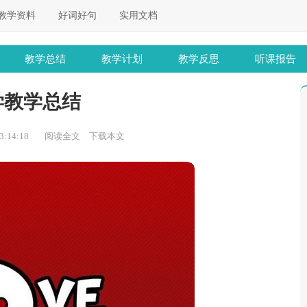
教学资料
好词好句
实用文档
教学总结
教学计划
教学反思
听课报告
学教学总结
:14:18
阅读全文
下载本文