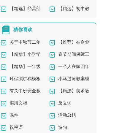
【精选】经营部
【精选】初中教
工辞职报告
篇)
年终工作总结3篇
师的工作总结四篇
猜你喜欢
关于中秋节二年
【推荐】在企业
【精华】小学学
春节期间保障工
级作文锦集五篇
辞职报告四篇
【精华】一年级
一个人在家四年
作文400字集锦八篇
作方案
环保演讲稿模板
小马过河教案模
作文锦集5篇
级作文合集六篇
有关中班安全教
【精选】美术教
锦集8篇
板八篇
实用文档
反义词
案四篇
案模板集合9篇
课件
活动总结
祝福语
造句