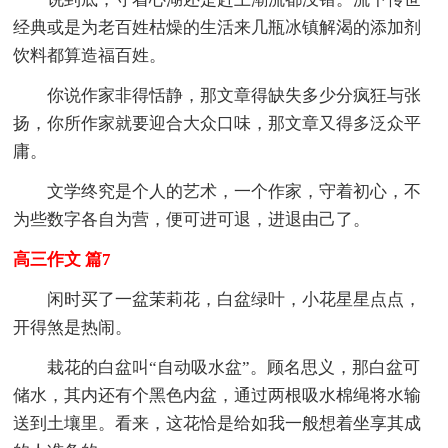
经典或是为老百姓枯燥的生活来几瓶冰镇解渴的添加剂
饮料都算造福百姓。
你说作家非得恬静，那文章得缺失多少分疯狂与张
扬，你所作家就要迎合大众口味，那文章又得多泛众平
庸。
文学终究是个人的艺术，一个作家，守着初心，不
为些数字各自为营，便可进可退，进退由己了。
高三作文 篇7
闲时买了一盆茉莉花，白盆绿叶，小花星星点点，
开得煞是热闹。
栽花的白盆叫“自动吸水盆”。顾名思义，那白盆可
储水，其内还有个黑色内盆，通过两根吸水棉绳将水输
送到土壤里。看来，这花恰是给如我一般想着坐享其成