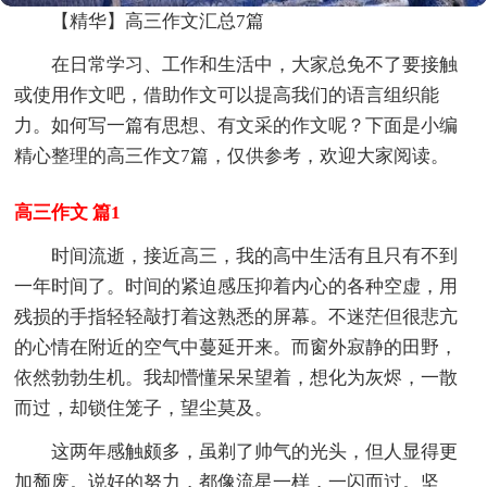
【精华】高三作文汇总7篇
在日常学习、工作和生活中，大家总免不了要接触
或使用作文吧，借助作文可以提高我们的语言组织能
力。如何写一篇有思想、有文采的作文呢？下面是小编
精心整理的高三作文7篇，仅供参考，欢迎大家阅读。
高三作文 篇1
时间流逝，接近高三，我的高中生活有且只有不到
一年时间了。时间的紧迫感压抑着内心的各种空虚，用
残损的手指轻轻敲打着这熟悉的屏幕。不迷茫但很悲亢
的心情在附近的空气中蔓延开来。而窗外寂静的田野，
依然勃勃生机。我却懵懂呆呆望着，想化为灰烬，一散
而过，却锁住笼子，望尘莫及。
这两年感触颇多，虽剃了帅气的光头，但人显得更
加颓废。说好的努力，都像流星一样，一闪而过。坚