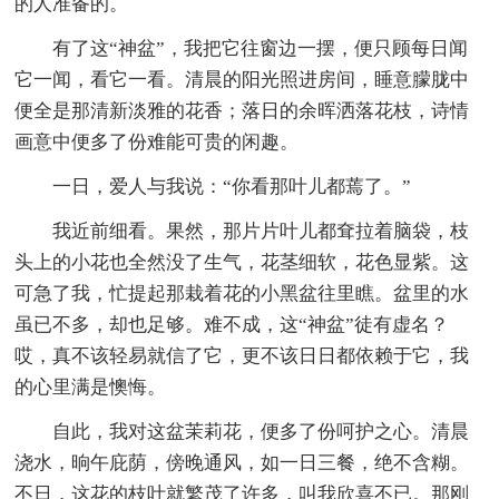
的人准备的。
有了这“神盆”，我把它往窗边一摆，便只顾每日闻
它一闻，看它一看。清晨的阳光照进房间，睡意朦胧中
便全是那清新淡雅的花香；落日的余晖洒落花枝，诗情
画意中便多了份难能可贵的闲趣。
一日，爱人与我说：“你看那叶儿都蔫了。”
我近前细看。果然，那片片叶儿都耷拉着脑袋，枝
头上的小花也全然没了生气，花茎细软，花色显紫。这
可急了我，忙提起那栽着花的小黑盆往里瞧。盆里的水
虽已不多，却也足够。难不成，这“神盆”徒有虚名？
哎，真不该轻易就信了它，更不该日日都依赖于它，我
的心里满是懊悔。
自此，我对这盆茉莉花，便多了份呵护之心。清晨
浇水，晌午庇荫，傍晚通风，如一日三餐，绝不含糊。
不日，这花的枝叶就繁茂了许多，叫我欣喜不已。那刚