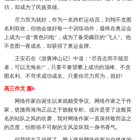
功，却成为了民族英雄。
尽力而为就好，作为一名跨栏运动员，刘翔不贪图
名利双收，但他会做好每一个训练动作，最终在奥运会
上成为一道“黄色闪电”，成为了备受瞩目的“飞人”。他
不贪图一夜成名，却获得了奥运金牌。
王安石在《游褒禅山记》中道：“尽吾志而不能至
者，可以无悔矣!”，只要不奢望攀上成功的顶峰、不贪
图名利、不苛求成功成名。只要你尽力而为，就好!
高三作文 篇6
网络作家自诞生以来就颇受争议。网络作家之于作
家，犹微商海淘正品之于旗舰专柜。或许是受了这般莫
名的站队之风的吹袭，我对网络作家一直保持敬而远之
的态度，怕那俗不可耐的文风染坏我一身书香气。
但我现在又动摇了，网上痛批网络作家与自媒体的