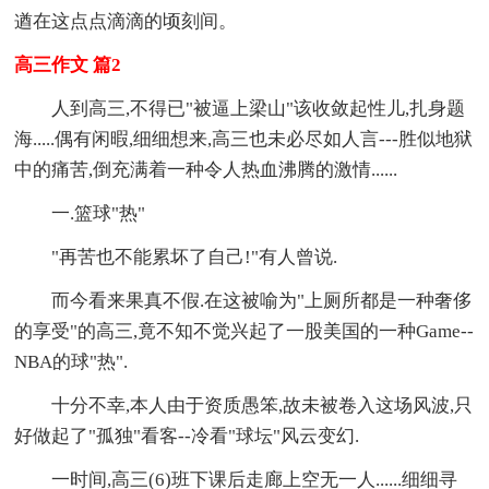
遒在这点点滴滴的顷刻间。
高三作文 篇2
人到高三,不得已"被逼上梁山"该收敛起性儿,扎身题
海.....偶有闲暇,细细想来,高三也未必尽如人言---胜似地狱
中的痛苦,倒充满着一种令人热血沸腾的激情......
一.篮球"热"
"再苦也不能累坏了自己!"有人曾说.
而今看来果真不假.在这被喻为"上厕所都是一种奢侈
的享受"的高三,竟不知不觉兴起了一股美国的一种Game--
NBA的球"热".
十分不幸,本人由于资质愚笨,故未被卷入这场风波,只
好做起了"孤独"看客--冷看"球坛"风云变幻.
一时间,高三(6)班下课后走廊上空无一人......细细寻