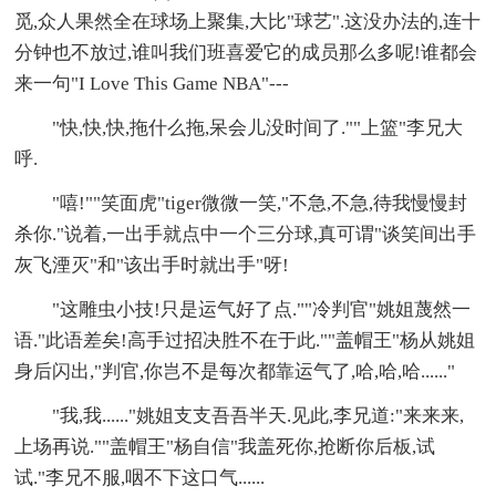
觅,众人果然全在球场上聚集,大比"球艺".这没办法的,连十
分钟也不放过,谁叫我们班喜爱它的成员那么多呢!谁都会
来一句"I Love This Game NBA"---
"快,快,快,拖什么拖,呆会儿没时间了.""上篮"李兄大
呼.
"嘻!""笑面虎"tiger微微一笑,"不急,不急,待我慢慢封
杀你."说着,一出手就点中一个三分球,真可谓"谈笑间出手
灰飞湮灭"和"该出手时就出手"呀!
"这雕虫小技!只是运气好了点.""冷判官"姚姐蔑然一
语."此语差矣!高手过招决胜不在于此.""盖帽王"杨从姚姐
身后闪出,"判官,你岂不是每次都靠运气了,哈,哈,哈......"
"我,我......"姚姐支支吾吾半天.见此,李兄道:"来来来,
上场再说.""盖帽王"杨自信"我盖死你,抢断你后板,试
试."李兄不服,咽不下这口气......