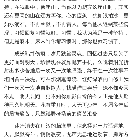
持，在我眼中，像爬山，当你以为爬完这座山时，其实
还有更高的山在远方等你。心的疲惫，犹如浪拍沙，更
如水滴石。不再幽默，不再雷人。每当他人遇到某些情
况，习惯回复习惯就好。习惯，我认为就是一种坚持，
但更是麻木。麻木到你都习惯时，那你也就习惯了。
成长羁绊伤痕，岁月践踏灵魂。回忆过去只是为了
更好面对明天，珍惜现在就如抛弃手机。久噙着泪光折
射出多少苦难后一次又一次地坚强，终于在一次往事不
堪回首中决堤。可在那烟熏缭绕、红灯绿酒的自修上我
们一次又一次地自欺欺人，找满借口娱乐。殊不知今天
不走，明天要跑，更不知你顾影自怜的今天正是他人期
待已久地明天。花有重开时，人无再少年。不愿多年后
的后悔痛苦，只愿驰骋考场前的痛苦准备。
迷茫消失在广阔的脑海里，信念撑起一片遥远地
天。默默奋斗，悄悄改变，无声无息地运动着。挥斥方