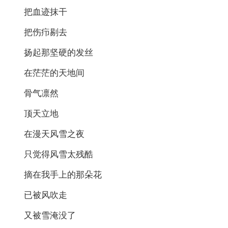
把血迹抹干
把伤疖剔去
扬起那坚硬的发丝
在茫茫的天地间
骨气凛然
顶天立地
在漫天风雪之夜
只觉得风雪太残酷
摘在我手上的那朵花
已被风吹走
又被雪淹没了