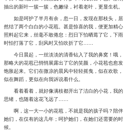
抽出的新叶一簇一簇，色嫩绿，衬着老叶，更显生机。
如是呵护了半月有余，忽一日，发现在那枝头，居
然结了两个白白的小花苞。甚是惊喜的我，便更加精心
照料起它来，丝毫不敢倦怠：烈日下怕晒蔫了它，下雨
时怕打落了它，刮风时又怕吹折了它……
今日晨起，一丝淡淡的清香钻入了我的鼻窝！哦，
那略大的花苞已悄悄展露出了它的笑颜，小花苞也愈发
饱胀起来。它们在微凉的晨风中轻轻摇曳，似在欢歌，
似在舞蹈，更似在向我诉说着什么。
看着看着，就好像满枝都开出了洁白的小花，我的
思绪，也随着这花飞远了……
啊，这一大一小的花苞，不就是我的孩子吗？陪伴
她们，在仅有的这几年；呵护她们，在她们还需要的时
候。