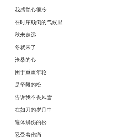
我感觉心很冷
在时序颠倒的气候里
秋未走远
冬就来了
沧桑的心
困于重重年轮
是坚毅的松
告诉我不畏风雪
在如刀的岁月中
遍体鳞伤的松
忍受着伤痛