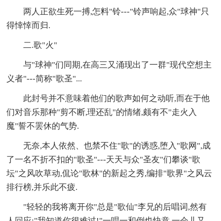
两人正欲生死一搏,怎料"铃---"铃声响起,众"球神"只
得悻悻而归.
二.歌"火"
与"球神"们同期,在高三又涌现出了一群"现代空想主
义者"---简称"歌圣"...
此封号并不意味着他们的歌声如何之动听,而在于他
们对音乐那种"剪不断,理还乱"的情绪,颇有不"走火入
魔"誓不罢休的气势.
无奈,本人依然、也禁不住"歌"的诱惑,堕入"歌网",成
了一名不折不扣的"歌圣"---天天与众"圣友"们攀谈"歌
坛"之风吹草动,侃论"歌林"的新起之秀,编排"歌界"之风云
排行榜,并乐此不疲.
"轻轻的我将离开你"总是"歌仙"李兄的后唱词,然有
人回应:"我知道你很难过!"一唱一和倒也快意.一会儿又