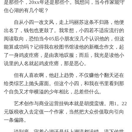
是那些个，20xx年还是那些个。我想问，当今作家能守
住心湖的有几个呢？
自从小四一改文风，走上玛丽苏这条不归路，他便
出名了，钱包也更鼓了。我常想，小四若不适应流行的
阅读取向，恐怕当今05后小朋友没几个认识他的，但这
能算成功吗？记得我在校图书馆读他的新概念作文，起
了一身鸡皮疙瘩，是由衷地叹服；而后，我光是读他小
说里的人名就起鸡皮疙瘩，那是恶心。
但有人喜欢啊，他赶上趋势，不仅赚他个翻天还在
给类综艺上抛头露面。但这个小四，和我在书里看到那
个自负又才华横溢的少年相比，总差些什么。
艺术创作与商业运营挂钩本就是胡搅蛮缠。用1。22
元版税收入去定值一个作家，当然把大众价值取向引向
一条偏路。
说到底，守着心湖还是赶上潮流都没错。流下传世