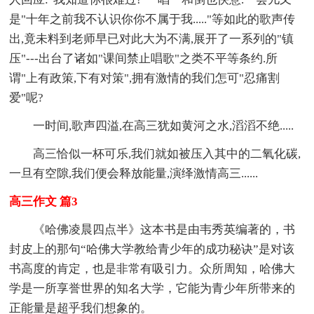
是"十年之前我不认识你你不属于我....."等如此的歌声传
出,竟未料到老师早已对此大为不满,展开了一系列的"镇
压"---出台了诸如"课间禁止唱歌"之类不平等条约.所
谓"上有政策,下有对策",拥有激情的我们怎可"忍痛割
爱"呢?
一时间,歌声四溢,在高三犹如黄河之水,滔滔不绝.....
高三恰似一杯可乐,我们就如被压入其中的二氧化碳,
一旦有空隙,我们便会释放能量,演绎激情高三......
高三作文 篇3
《哈佛凌晨四点半》这本书是由韦秀英编著的，书
封皮上的那句“哈佛大学教给青少年的成功秘诀”是对该
书高度的肯定，也是非常有吸引力。众所周知，哈佛大
学是一所享誉世界的知名大学，它能为青少年所带来的
正能量是超乎我们想象的。