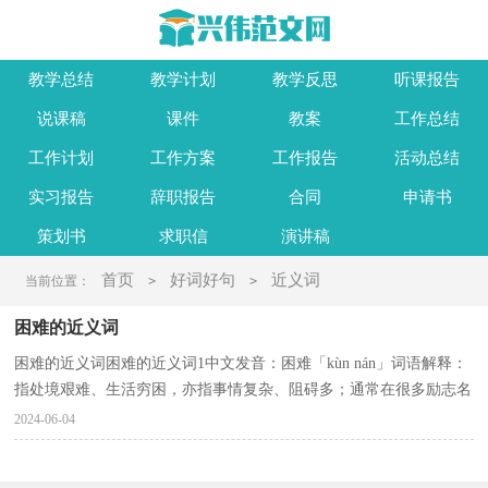
教学总结
教学计划
教学反思
听课报告
说课稿
课件
教案
工作总结
工作计划
工作方案
工作报告
活动总结
实习报告
辞职报告
合同
申请书
策划书
求职信
演讲稿
首页
好词好句
近义词
当前位置：
>
>
困难的近义词
困难的近义词困难的近义词1中文发音：困难「kùn nán」词语解释：
指处境艰难、生活穷困，亦指事情复杂、阻碍多；通常在很多励志名
言出出现。近义词：艰难、艰苦用困难造句1、前进的...
2024-06-04