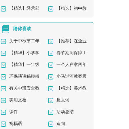
【精选】经营部
【精选】初中教
工辞职报告
篇)
年终工作总结3篇
师的工作总结四篇
猜你喜欢
关于中秋节二年
【推荐】在企业
【精华】小学学
春节期间保障工
级作文锦集五篇
辞职报告四篇
【精华】一年级
一个人在家四年
作文400字集锦八篇
作方案
环保演讲稿模板
小马过河教案模
作文锦集5篇
级作文合集六篇
有关中班安全教
【精选】美术教
锦集8篇
板八篇
实用文档
反义词
案四篇
案模板集合9篇
课件
活动总结
祝福语
造句