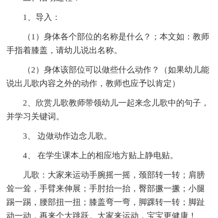
1、导入：
（1）身体各个部位的名称是什么？；本文如：教师
手指着膝盖，请幼儿说出名称。
（2）身体该部位可以做些什么动作？（如果幼儿能
说出儿歌内容之外的动作，教师也应予以肯定）
2、欣赏儿歌教师带领幼儿一起来念儿歌中的句子，
并学习关键词。
3、 边做动作边念儿歌。
4、 在学生课本上的相应地方贴上静电贴。
儿歌：大家来运动手腕摇一摇，颈部转一转；肩膀
耸一耸，手臂来伸展；手肘抬一抬，臀部撅一撅；小腿
踢一踢，腰部扭一扭；膝盖弯一弯，脚踝转一转；脚趾
动一动，再来个大跳跃。大家来运动，宝宝更健康！