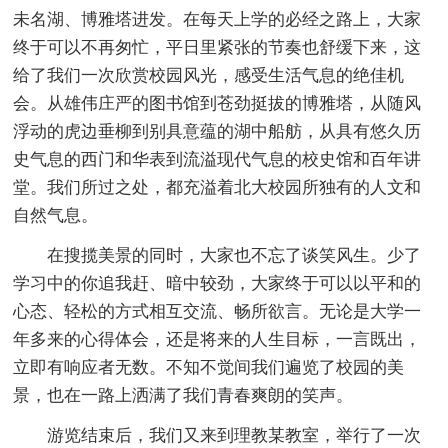
未名湖、博雅塔进发。在每天上学的必经之路上，大家
终于可以不再匆忙，平日里紧张的节奏也舒缓下来，这
给了我们一次欣赏校园风光，感受生活气息的绝佳机
会。从雄伟庄严的图书馆到苍劲挺拔的博雅塔，从随风
浮动的虎边垂柳到别具意蕴的湖中船舫，从具有悠久历
史气息的西门和华表到流溢现代气息的校史馆和百年讲
堂。我们所过之处，都充溢着北大校园所独有的人文和
自然气息。
在搜揽美景的同时，大家也不忘了谈笑风生。少了
学习中的你追我赶、暗中较劲，大家终于可以以平和的
心态、轻松的方式相互交流、畅所欲言。无论是大学一
年多来的心得体会，还是将来的人生目标，一言既出，
立即有响应者无数。不知不觉间我们遍览了校园的美
景，也在一路上洒满了我们青春爽朗的笑声。
游览结束后，我们又来到理教某教室，举行了一次