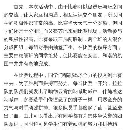
首先，本次活动中，由于比赛可以促进班与班之间
的交流，让大家互相沟通，相互认识交个朋友，所以同
学的积极性都非常的高。比赛当天天气十分炎热，但同
学们还是十分准时而又整齐地来到比赛现场，活动参与
的积极性很高。比赛采取三局两胜制，两个班的人混合
分成四组，每组对手由抽签产生。在比赛的秩序方面，
主要由精细班的同学维持，使比赛能在安全、和谐的氛
围中井井有条地完成。
在比赛过程中，同学们都能竭尽全力的投入到比赛
中去，为了胜利而拼搏而努力。每当比赛一开始，拉拉
队的队员们就发出了响彻云霄的呐喊助威声，伴随着这
呐喊声，参赛选手们像愤怒了的狮子一样，用尽全身的
力气与对手顽强拼搏。很多队员手都磨起了茧，甚至磨
出了血。由此可以看出所有同学都有为集体争荣誉的团
队意识，同时也可见学生们有着顽强的毅力和拼搏精